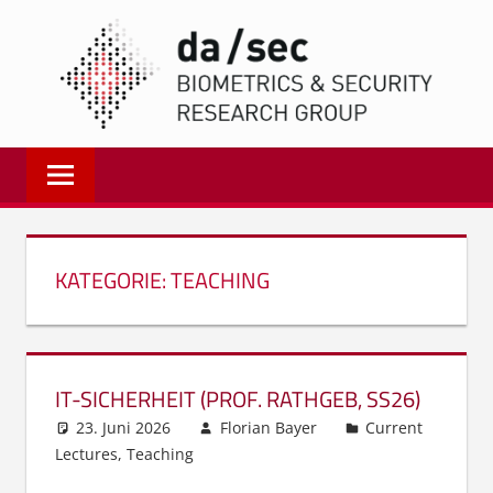
Zum
DA/
Inhalt
springen
Biometrics
and
Internet
Security
Research
KATEGORIE:
TEACHING
Group
|
dasec
IT-SICHERHEIT (PROF. RATHGEB, SS26)
23. Juni 2026
Florian Bayer
Current
Lectures
,
Teaching