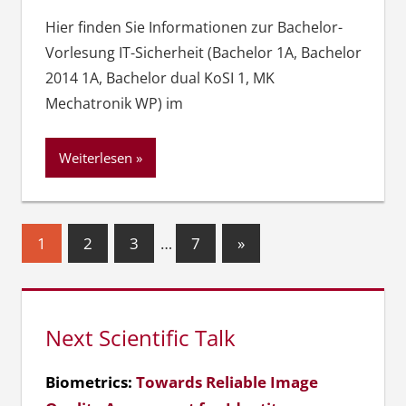
Hier finden Sie Informationen zur Bachelor-
Vorlesung IT-Sicherheit (Bachelor 1A, Bachelor
2014 1A, Bachelor dual KoSI 1, MK
Mechatronik WP) im
Weiterlesen
Seitennummerierung
Nächste
1
2
3
…
7
»
Beiträge
der
Beiträge
Next Scientific Talk
Biometrics:
Towards Reliable Image