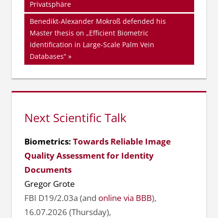
Beitrag:
Privatsphäre
Nächster
Benedikt-Alexander Mokroß defended his
Beitrag:
Master thesis on „Efficient Biometric
Identification in Large-Scale Palm Vein
Databases“
Next Scientific Talk
Biometrics:
Towards Reliable Image
Quality Assessment for Identity
Documents
Gregor Grote
FBI D19/2.03a (and
online via BBB
),
16.07.2026 (Thursday),