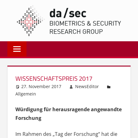
Zum
DA/
Inhalt
springen
Biometrics
and
Internet
Security
Research
WISSENSCHAFTSPREIS 2017
Group
27. November 2017
NewsEditor
|
Allgemein
dasec
Würdigung für herausragende angewandte
Forschung
Im Rahmen des „Tag der Forschung“ hat die