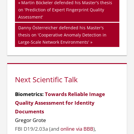
Beitragsnavigation
Vorheriger
Martin Böckeler defended his Master's thesis
Beitrag:
on 'Prediction of Expert Fingerprint Quality
Assessment'
Nächster
Danny Österreicher defended his Master's
Beitrag:
thesis on 'Cooperative Anomaly Detection in
Large-Scale Network Environments'
Next Scientific Talk
Biometrics:
Towards Reliable Image
Quality Assessment for Identity
Documents
Gregor Grote
FBI D19/2.03a (and
online via BBB
),