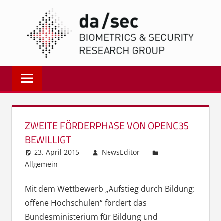
Zum
DA/
Inhalt
springen
Biometrics
and
Internet
Security
Research
ZWEITE FÖRDERPHASE VON OPENC3S
Group
BEWILLIGT
|
23. April 2015
NewsEditor
dasec
Allgemein
Mit dem Wettbewerb „Aufstieg durch Bildung:
offene Hochschulen“ fördert das
Bundesministerium für Bildung und