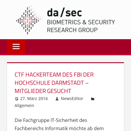
Zum
DA/
Inhalt
springen
Biometrics
and
Internet
Security
Research
CTF HACKERTEAM DES FBI DER
Group
HOCHSCHULE DARMSTADT –
|
MITGLIEDER GESUCHT
dasec
27. März 2014
NewsEditor
Allgemein
Die Fachgruppe IT-Sicherheit des
Fachbereichs Informatik möchte ab dem