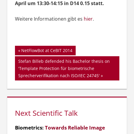
April um 13:30-14:15 in D14 0.15 statt.
Weitere Informationen gibt es
hier
.
Beitragsnavigation
Vorheriger
NetFlowBot at CeBIT 2014
Beitrag:
Nächster
Stefan Billeb defended his Bachelor thesis on
Beitrag:
'Template Protection für biometrische
Sprecherverifikation nach ISO/IEC 24745'
Next Scientific Talk
Biometrics:
Towards Reliable Image