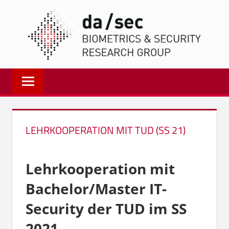
Zum
DA/
Inhalt
springen
Biometrics
and
Internet
Security
Research
LEHRKOOPERATION MIT TUD (SS 21)
Group
|
dasec
Lehrkooperation mit
Bachelor/Master IT-
Security der TUD im SS
2021