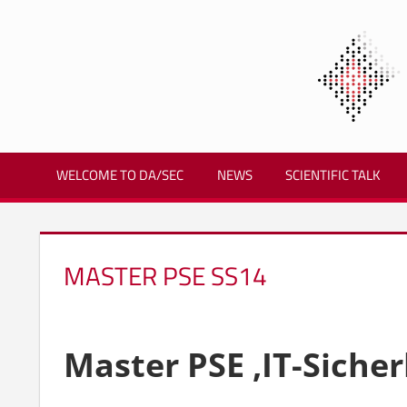
Zum
Inhalt
springen
Biometrics
and
WELCOME TO DA/SEC
NEWS
SCIENTIFIC TALK
Internet
Security
Research
Group
MASTER PSE SS14
|
dasec
Master PSE ‚IT-Sicher